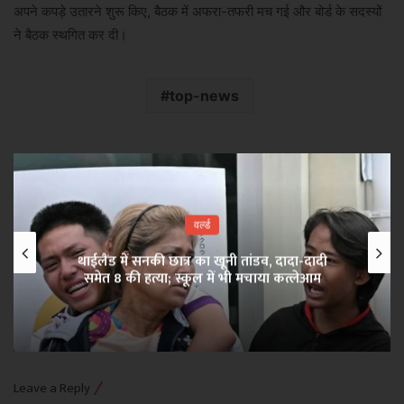
अपने कपड़े उतारने शुरू किए, बैठक में अफरा-तफरी मच गई और बोर्ड के सदस्यों
ने बैठक स्थगित कर दी।
top-news
वर्ल्ड
थाईलैंड में सनकी छात्र का खूनी तांडव, दादा-दादी
समेत 8 की हत्या; स्कूल में भी मचाया कत्लेआम
Leave a Reply