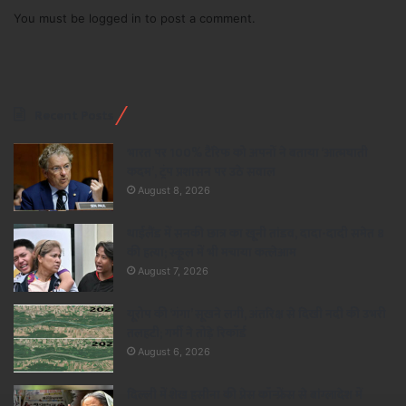
You must be
logged in
to post a comment.
Recent Posts
भारत पर 100% टैरिफ को अपनों ने बताया ‘आत्मघाती
कदम’, ट्रंप प्रशासन पर उठे सवाल
August 8, 2026
थाईलैंड में सनकी छात्र का खूनी तांडव, दादा-दादी समेत 8
की हत्या; स्कूल में भी मचाया कत्लेआम
August 7, 2026
यूरोप की ‘गंगा’ सूखने लगी, अंतरिक्ष से दिखी नदी की उभरी
तलहटी; गर्मी ने तोड़े रिकॉर्ड
August 6, 2026
दिल्ली में शेख हसीना की प्रेस कॉन्फ्रेंस से बांग्लादेश में