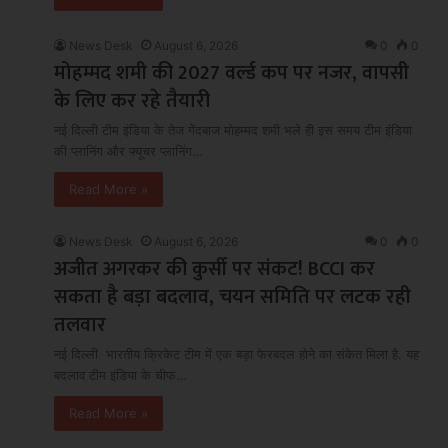
News Desk
August 6, 2026
0
0
मोहम्मद शमी की 2027 वर्ल्ड कप पर नजर, वापसी
के लिए कर रहे तैयारी
नई दिल्ली टीम इंड‍िया के तेज गेंदबाज मोहम्मद शमी भले ही इस समय टीम इंडिया
की प्लान‍िंग और फ्यूचर प्लान‍िंग…
Read More »
News Desk
August 6, 2026
0
0
अजीत अगरकर की कुर्सी पर संकट! BCCI कर
सकता है बड़ा बदलाव, चयन समिति पर लटक रही
तलवार
नई दिल्ली भारतीय क्रिकेट टीम में एक बड़ा फेरबदल होने का संकेत मिला है. यह
बदलाव टीम इंडिया के चीफ…
Read More »