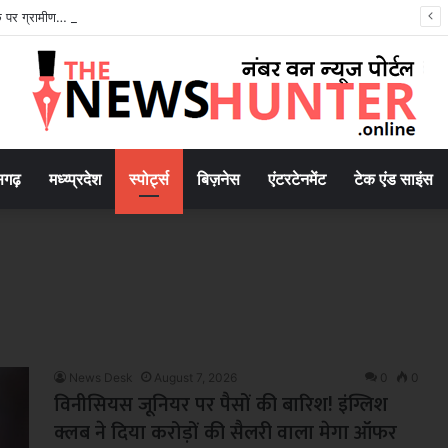
क पर ग्रामीण… बच्चों की सुरक्षा को लेकर बड़ा आंदोलन..
सगढ़
मध्य्प्रदेश
स्पोर्ट्स
बिज़नेस
एंटरटेनमेंट
टेक एंड साइंस
News Desk
August 7, 2026
0
0
विनीसियस जूनियर पर पैसों की बारिश! इंग्लिश
क्लब ने दिया करोड़ों की सैलरी वाला मेगा ऑफर