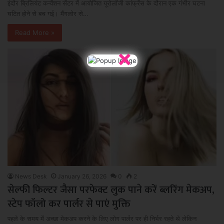
इंदौर ब्रिलियंट कन्वेंशन सेंटर में आयोजित यूरोलॉजी कांफ्रेंस के दौरान एक गंभीर घटना
घटित होने से बच गई। मैंगलोर से…
Read More »
×
News Desk
January 26, 2026
0
2
सेल्फी फिल्टर जैसा परफेक्ट लुक पाने करें ब्लरिंग मेकअप,
स्टेप फॉलो कर पार्लर से पाएं मुक्ति
पहले के समय में अच्छा मेकअप करने के लिए लोग पार्लर पर ही निर्भर रहते थे लेकिन