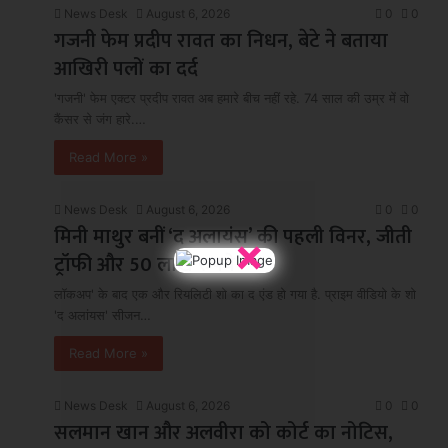
News Desk
August 6, 2026
0
0
गजनी फेम प्रदीप रावत का निधन, बेटे ने बताया
आखिरी पलों का दर्द
'गजनी' फेम एक्टर प्रदीप रावत अब हमारे बीच नहीं रहे. 74 साल की उम्र में वो
कैंसर से जंग हारे.…
Read More »
News Desk
August 6, 2026
0
0
मिनी माथुर बनीं ‘द अलायंस’ की पहली विनर, जीती
×
ट्रॉफी और 50 लाख रुपये
लॉकअप' के बाद एक और रियलिटी शो का द एंड हो गया है. प्राइम वीडियो के शो
'द अलांयस' सीजन…
Read More »
News Desk
August 6, 2026
0
0
सलमान खान और अलवीरा को कोर्ट का नोटिस,