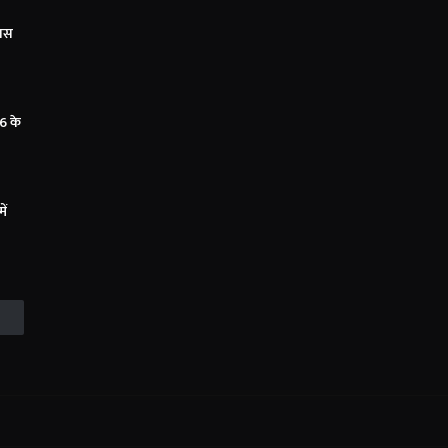
कास
6 के
ें