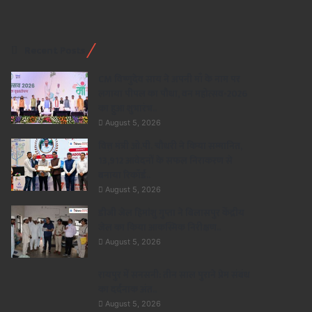
Recent Posts
CM विष्णुदेव साय ने अपनी माँ के नाम पर
लगाया पीपल का पौधा, वन महोत्सव-2026
का हुआ शुभारंभ..
August 5, 2026
वित्त मंत्री ओ.पी. चौधरी ने किया सम्मानित,
13,912 आवेदनों के सफल निराकरण से
बनाया रिकॉर्ड..
August 5, 2026
डीजी जेल हिमांशु गुप्ता ने बिलासपुर केंद्रीय
जेल का किया आकस्मिक निरीक्षण..
August 5, 2026
रायपुर में सनसनी: तीन साल पुराने प्रेम संबंध
का दर्दनाक अंत..
August 5, 2026