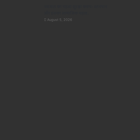
नवजात का पहला सुरक्षा कवच- स्तनपान
और इसका सामाजिक महत्व..
August 5, 2026
छत्तीसगढ़
August 5, 2026
डीजी जेल हिमांशु गुप्ता ने बिलासपुर 
आकस्मिक निरीक्षण