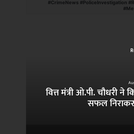
#CrimeNews #PoliceInvestigation #
#Met
R
Au
ा
वित्त मंत्री ओ.पी. चौधरी ने
सफल निराकरण 