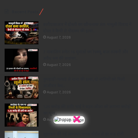
Recent Posts
बलौदाबाजार में दोस्ती का खौफनाक अंत: मामूली विवाद में
दोस्त ने कैंची से गोदकर की हत्या..
August 7, 2026
7 नाबालिग समेत 16 युवाओं का रेस्क्यू, बाल तस्करी और
अवैध श्रम की आशंका..
August 7, 2026
कुल्हाड़ी-फावड़े से नाना की हत्या, दो नातियों को मिली
आजीवन कैद..
August 7, 2026
1.25 करोड़ की ठगी! भाई ने बहन-जीजा को लगाया करोड़ों
×
का चूना..
August 7, 2026
सुशासन की नई व्यवस्था: पारस पोर्टल से हर माह होगी