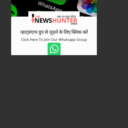
छत्तीसगढ़
August 6, 2026
CM विष्णुदेव साय के नेतृत्व में सौर ऊर
प्रदेश की तस्वीर.
 2026
August 6, 2026
August 6, 2026
CGPSC SI रिजल्ट पर बवाल, ‘NEWS’ और ‘SPACERANI’ नामों को लेकर कांग्रेस के सवाल..
14 वर्षीय छात्रा रेप केस में फरार आरोपी गिरफ्तार, महिला मित्र के मोबाइल से मिला सुराग..
टीबी मरीजों के लिए बने मसीहा: जशपुर के निक्षय मित्र ने 60 मरीजों को दिया नया जीवन..