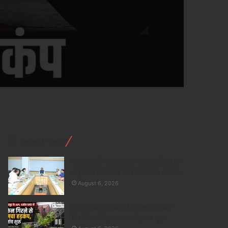
Recent Posts
सुशासन की नई व्यवस्था: पारस पोर्टल से हर
माह होगी योजनाओं की राज्यस्तरीय समीक्षा..
August 6, 2026
CG Breaking: APL थर्मल प्लांट में क्रेन
गिरने से मची अफरा-तफरी, जांच शुरू..