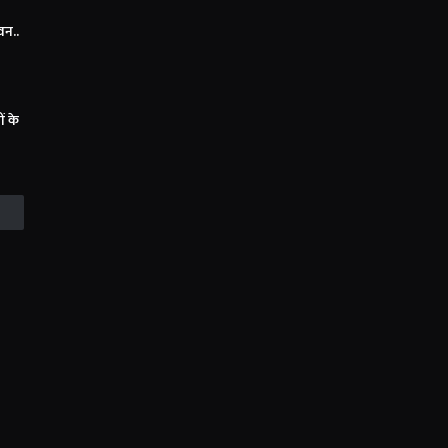
वन..
ं के