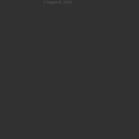
August 8, 2026
स्पोर्ट्स
August 8, 2026
श्रीलंका टेस्ट सीरीज से साई सुदर्शन बा
झटका