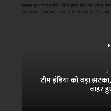
लखनऊ सुपर जायंट्स प्लेइंग इलेवन: मिचेल मार्श, जोश इंग्लिस, निक
सिंह, शाहबाज अहमद, मोहम्मद शमी, दिग्वेश सिंह राठी और प्रिंस यादव
R
Au
का
टीम इंडिया को बड़ा झटका,
बाहर हु