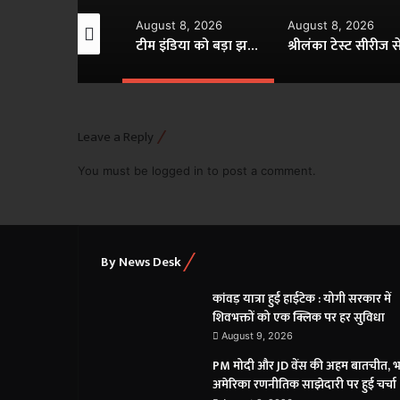
gust 8, 2026
August 8, 2026
August 8, 2026
यशस्वी जायसवाल संग डेटिंग की खबरों पर मृणाल ठाकुर का वायरल कमेंट, जानें सच्चाई
टीम इंडिया को बड़ा झटका, चोट के चलते श्रीलंका सीरीज से बाहर हुए साई सुदर्शन
Leave a Reply
You must be
logged in
to post a comment.
By News Desk
कांवड़ यात्रा हुई हाईटेक : योगी सरकार में
शिवभक्तों को एक क्लिक पर हर सुविधा
August 9, 2026
PM मोदी और JD वेंस की अहम बातचीत, भ
अमेरिका रणनीतिक साझेदारी पर हुई चर्चा