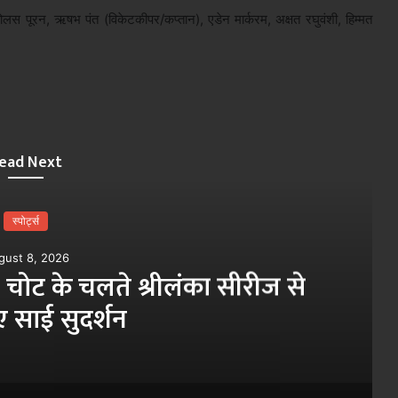
ोलस पूरन, ऋषभ पंत (विकेटकीपर/कप्तान), एडेन मार्करम, अक्षत रघुवंशी, हिम्मत
ead Next
स्पोर्ट्स
gust 8, 2026
 चोट के चलते श्रीलंका सीरीज से
ए साई सुदर्शन