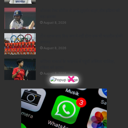
श्रीलंका टेस्ट सीरीज से साई सुदर्शन बाहर, टीम इंडिया को
बड़ा झटका
August 8, 2026
तीन दशक बाद विश्व कप में नहीं होगा एक भी भारतीय हॉकी
अंपायर
August 8, 2026
कोरिया मास्टर्स के फाइनल में पहुंचीं अश्मिता चालिहा,
रक्षिता को हराया
×
August 8, 2026