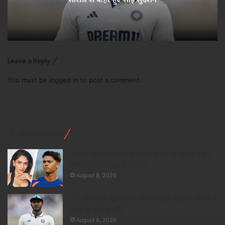
Leave a Reply
You must be
logged in
to post a comment.
Recent Posts
यशस्वी जायसवाल संग डेटिंग की खबरों पर मृणाल ठाकुर
का वायरल कमेंट, जानें सच्चाई
August 8, 2026
टीम इंडिया को बड़ा झटका, चोट के चलते श्रीलंका सीरीज से
बाहर हुए साई सुदर्शन
August 8, 2026