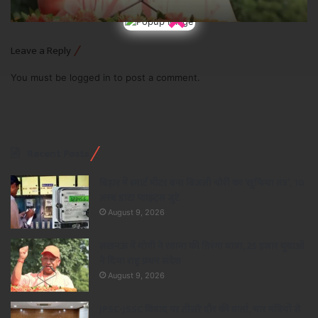
×
Leave a Reply
You must be
logged in
to post a comment.
Recent Posts
बिहार में स्मार्ट मीटर बना बिजली चोरी का ‘खुफिया तंत्र’, 10
अरब डाटा प्वाइंट्स जुटे
August 9, 2026
लखनऊ में योगी ने रवाना की तिरंगा यात्रा, 25 हजार युवाओं
ने दिया राष्ट्र प्रथम संदेश
August 9, 2026
JPSC-JSSC विवाद पर तीसरे दौर की वार्ता, चार मंत्रियों से