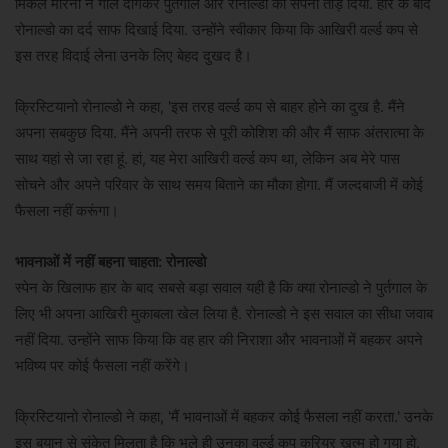
मिकेल मेरिनो ने गोल दागकर पुर्तगाल और रोनाल्डो का सपना तोड़ दिया. हार के बाद
रोनाल्डो का दर्द साफ दिखाई दिया. उन्होंने स्वीकार किया कि आखिरी वर्ल्ड कप से
इस तरह विदाई लेना उनके लिए बेहद दुखद है।
क्रिस्टियानो रोनाल्डो ने कहा, 'इस तरह वर्ल्ड कप से बाहर होने का दुख है. मैंने
अपना सबकुछ दिया. मैंने अपनी तरफ से पूरी कोशिश की और मैं साफ अंतरात्मा के
साथ यहां से जा रहा हूं. हां, यह मेरा आखिरी वर्ल्ड कप था, लेकिन अब मेरे पास
सोचने और अपने परिवार के साथ समय बिताने का मौका होगा. मैं जल्दबाजी में कोई
फैसला नहीं करूंगा।
भावनाओं में नहीं बहना चाहता: रोनाल्डो
स्पेन के खिलाफ हार के बाद सबसे बड़ा सवाल यही है कि क्या रोनाल्डो ने पुर्तगाल के
लिए भी अपना आखिरी मुकाबला खेल लिया है. रोनाल्डो ने इस सवाल का सीधा जवाब
नहीं दिया. उन्होंने साफ किया कि वह हार की निराशा और भावनाओं में बहकर अपने
भविष्य पर कोई फैसला नहीं करेंगे।
क्रिस्टियानो रोनाल्डो ने कहा, 'मैं भावनाओं में बहकर कोई फैसला नहीं करता.' उनके
इस बयान से संकेत मिलता है कि भले ही उनका वर्ल्ड कप करियर खत्म हो गया हो,