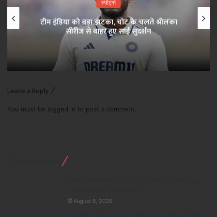
स्पोर्ट्स
श्रीलंका टेस्ट सीरीज से साई सुदर्शन बाहर, टीम इंडिया
को बड़ा झटका
Leave a Reply
You must be
logged in
to post a comment.
Recent Posts
यशस्वी जायसवाल संग डेटिंग की खबरों पर मृणाल ठाकुर
का वायरल कमेंट, जानें सच्चाई
August 8, 2026