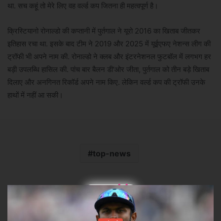
था. सच कहूं तो मेरे लिए वह वर्ल्ड कप जितना ही महत्वपूर्ण है।
क्रिस्टियानो रोनाल्डो की कप्तानी में पुर्तगाल ने यूरो 2016 का खिताब जीतकर
इतिहास रचा था. इसके बाद टीम ने 2019 और 2025 में यूईएफए नेशन्स लीग की
ट्रॉफी भी अपने नाम की. रोनाल्डो ने क्लब और इंटरनेशनल फुटबॉल में लगभग हर
बड़ी उपलब्धि हासिल की. पांच बार बैलन डी'ओर जीता, पुर्तगाल को तीन बड़े खिताब
दिलाए और अनगिनत रिकॉर्ड अपने नाम किए. लेकिन वर्ल्ड कप की ट्रॉफी उनके
हाथों में नहीं आ सकी।
top-news
×