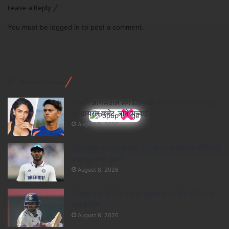
Leave a Reply
You must be
logged in
to post a comment.
Recent Posts
यशस्वी जायसवाल संग डेटिंग की खबरों पर मृणाल ठाकुर
×
का वायरल कमेंट, जानें सच्चाई
August 8, 2026
टीम इंडिया को बड़ा झटका, चोट के चलते श्रीलंका सीरीज से
बाहर हुए साई सुदर्शन
August 8, 2026
श्रीलंका टेस्ट सीरीज से साई सुदर्शन बाहर, टीम इंडिया को
बड़ा झटका
August 8, 2026