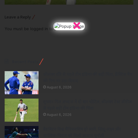
Leave a Reply
×
You must be
logged in
to post a comment.
Recent Posts
श्रीलंका दौरे से पहले टीम इंडिया की बढ़ी चिंता, प्रैक्टिस मैच
की पिच पर उठा विवाद
August 6, 2026
शुभमन गिल अभ्यास में दो बार चोटिल, श्रीलंका टेस्ट सीरीज
से पहले बढ़ी टीम इंडिया की चिंता
August 6, 2026
बैडमिंटन विश्व चैंपियनशिप ड्रॉ जारी, सिंधू-लक्ष्य और
सात्विक-चिराग को मिली आसान चुनौती