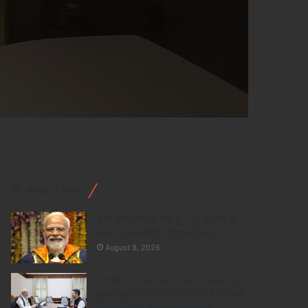
Recent Posts
मैं तो बाबा बागेश्वर नहीं हूं… IIT दिल्ली के
छात्रों से PM मोदी ने ऐसा क्यों कहा?
August 8, 2026
PM Modi Raghav Chadha Meeting:
सुबह-सुबह पीएम मोदी से मिले AAP सांसद