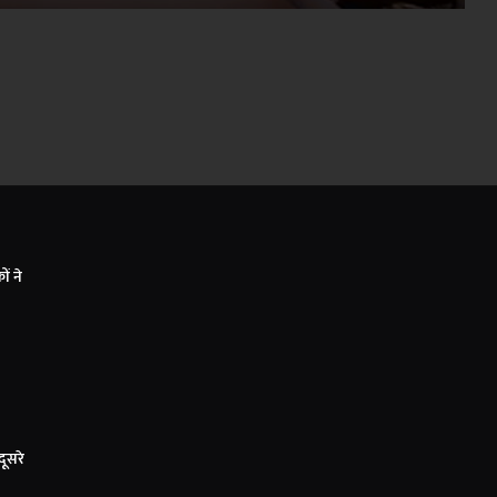
ं ने
दूसरे