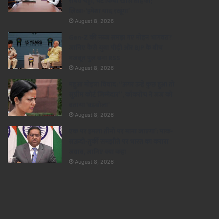
राघव चड्ढा, भेंट किया खास तोहफा;
लिखा-‘हमेशा याद रखूंगा’
August 8, 2026
Gen-Z की नब्ज समझ गए मोहन भागवत?
जानिए कैसे युवा पीढ़ी और BJP के बीच
मजबूत पुल बना RSS
August 8, 2026
महुआ मोइत्रा विवाद: “अगर उन्हें कुछ हुआ तो
सुप्रीम कोर्ट जिम्मेदार”, कॉकरोच ने जज को
बताया ‘बड़बोला’
August 8, 2026
एक पर हमला तीनों पर माना जाएगा’: पाक-
सऊदी-तुर्की समझौते पर भारत का करारा
जवाब, जानिए क्या कहा
August 8, 2026