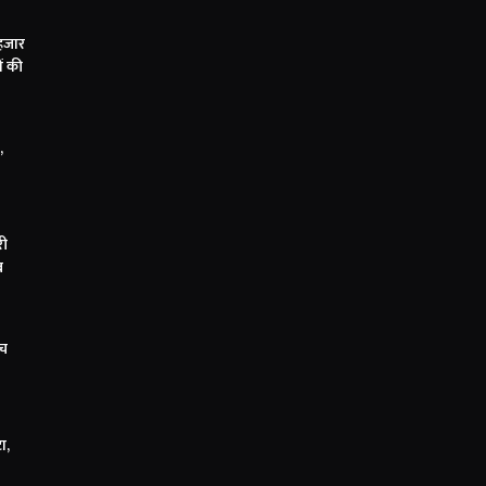
हजार
ं की
,
री
ब
सच
ा,