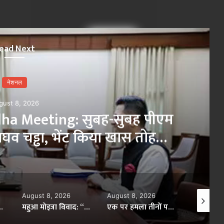
×
ead Next
नेशनल
gust 8, 2026
a Meeting: सुबह-सुबह पीएम
घव चड्ढा, भेंट किया खास तोहफा;
शा याद रखूंगा’
August 8, 2026
August 8, 2026
August 8,
 युवा पीढ़ी और BJP के बीच मजबूत पुल बना RSS
महुआ मोइत्रा विवाद: “अगर उन्हें कुछ हुआ तो सुप्रीम कोर्ट जिम्मेदार”, कॉकरोच ने जज को बताया ‘बड़बोला’
एक पर हमला तीनों पर माना जाएगा’: पाक-सऊदी-तुर्की समझौते पर भारत का करारा जवाब, जानिए क्या कहा