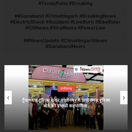
#TenduPatta #Breaking
#Gariaband #Chhattisgarh #BreakingNews
#ElectricShock #Accident #LiveBurn #BikeRider
#CGNews #ViralNews #PowerLine
#NewsUpdate #ChhattisgarhNews
#GariabandNews
छत्तीसगढ़
ट्रैवल एंड टूरिज्म फेयर गांधीनगर में छत्तीसगढ़ टूरिज्म
बोर्ड की प्रभावी सहभागिता..