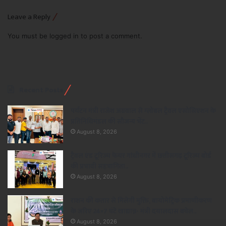
Leave a Reply
You must be
logged in
to post a comment.
Recent Posts
पर्यटन मंत्री राजेश अग्रवाल से ग्लोबल ट्रैवल एसोसिएशन के
प्रतिनिधिमंडल की सौजन्य भेंट..
August 8, 2026
ट्रैवल एंड टूरिज्म फेयर गांधीनगर में छत्तीसगढ़ टूरिज्म बोर्ड
की प्रभावी सहभागिता..
August 8, 2026
राशन की कतार से मिलेगी मुक्ति, बायोमेट्रिक प्रमाणीकरण
के जरिए 24×7 घंटे खाद्यान्न- मंत्री दयालदास बघेल..
August 8, 2026