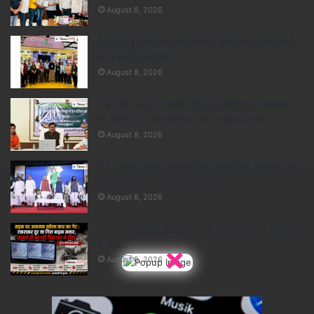
August 8, 2026
ट्रैवल एंड टूरिज्म फेयर गांधीनगर में छत्तीसगढ़ टूरिज्म बोर्ड
की प्रभावी सहभागिता..
August 8, 2026
राशन की कतार से मिलेगी मुक्ति, बायोमेट्रिक प्रमाणीकरण
के जरिए 24×7 घंटे खाद्यान्न- मंत्री दयालदास बघेल..
August 8, 2026
सेन समाज सनातन परंपराओं और सामाजिक समरसता का
मजबूत आधार : CM विष्णु देव साय..
August 8, 2026
कार का गेट खुलते ही सड़क पर गिरा बाइक सवार, पिकअप
ने रौंदा..
×
August 8, 2026