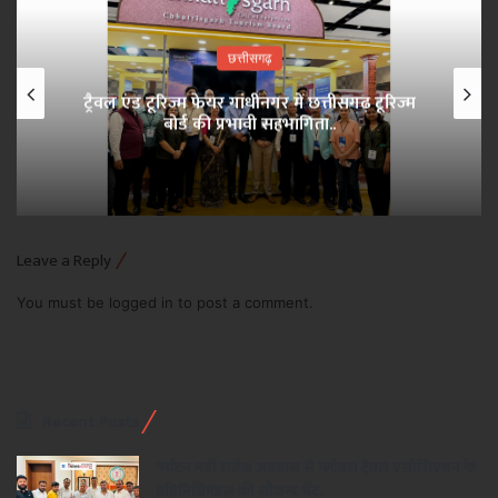
छत्तीसगढ़
ट्रैवल एंड टूरिज्म फेयर गांधीनगर में छत्तीसगढ़ टूरिज्म
बोर्ड की प्रभावी सहभागिता..
Leave a Reply
You must be
logged in
to post a comment.
Recent Posts
पर्यटन मंत्री राजेश अग्रवाल से ग्लोबल ट्रैवल एसोसिएशन के
प्रतिनिधिमंडल की सौजन्य भेंट..