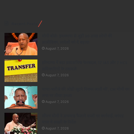
Recent Posts
योगी बोले- हथकरघा से जुड़ी 30 लाख लोगों की
आजीविका, स्वदेशी को दें बढ़ावा
August 7, 2026
हरियाणा में बड़ा प्रशासनिक फेरबदल, 17 IAS और 7 HCS
अधिकारियों के तबादले
August 7, 2026
चाचा-भतीजे की जोड़ी लूटने निकल जाती थी’, CM योगी का
सपा पर तीखा हमला
August 7, 2026
सीएम योगी ने अफवाह फैलाने वालों पर कार्रवाई, कांवड़
यात्रा में सख्ती के निर्देश
August 7, 2026