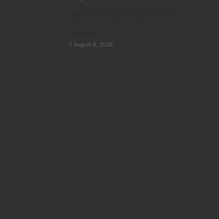
रेलवे का बड़ा फैसला! अब RAC यात्रियों को
भी मिलेगा पूरा बेडरोल, सफर होगा ज्यादा
आरामदायक
August 6, 2026
राज्य
August 6, 2026
योगी सरकार की खेल क्रांति! गोरखपुर का
स्टेडियम 3 महीने में 2