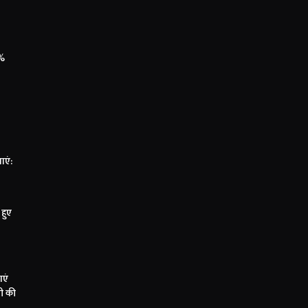
0%
ाएं:
हुए
ाएं
पी की