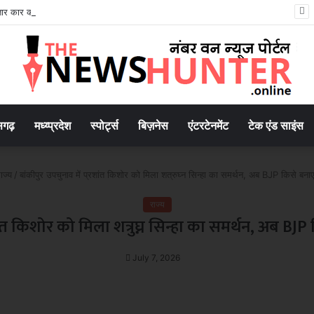
रायपुर में तेज रफ्तार कार का कहर: स्कूल से लौट रही 8 वर्षीय छात्रा को मारी टक्कर, पैर की हड्डी टूटी, चालक फरार..
सगढ़
मध्य्प्रदेश
स्पोर्ट्स
बिज़नेस
एंटरटेनमेंट
टेक एंड साइंस
ाज्य
/
बांकीपुर उपचुनाव में प्रशांत किशोर को मिला शत्रुघ्न सिन्हा का समर्थन, अब BJP किसे बना
राज्य
शांत किशोर को मिला शत्रुघ्न सिन्हा का समर्थन, अब B
July 7, 2026