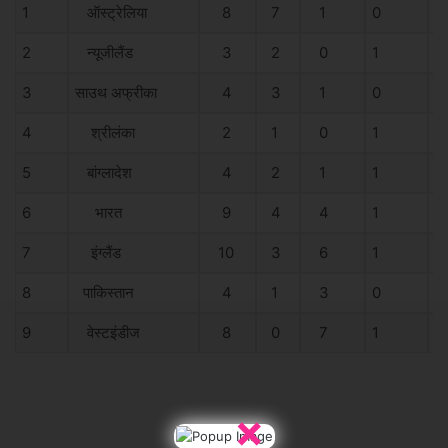
1
ऑस्ट्रेलिया
8
7
1
0
0
2
न्यूजीलैंड
3
2
0
1
0
3
साउथ अफ्रीका
4
3
1
0
0
4
श्रीलंका
2
1
0
1
0
5
बांग्लादेश
4
2
1
1
0
6
भारत
9
4
4
1
0
7
इंग्लैंड
10
3
6
1
2
8
पाकिस्तान
4
1
3
0
8
9
वेस्टइंडीज
8
0
7
1
0
×