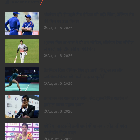
Recent Posts
श्रीलंका दौरे से पहले टीम इंडिया की बढ़ी चिंता, प्रैक्टिस मैच
की पिच पर उठा विवाद
August 6, 2026
शुभमन गिल अभ्यास में दो बार चोटिल, श्रीलंका टेस्ट सीरीज
से पहले बढ़ी टीम इंडिया की चिंता
August 6, 2026
बैडमिंटन विश्व चैंपियनशिप ड्रॉ जारी, सिंधू-लक्ष्य और
सात्विक-चिराग को मिली आसान चुनौती
August 6, 2026
प्रगनानंद का शानदार प्रदर्शन, सेंट लुइस रैपिड शतरंज में
हासिल किया पहला स्थान
August 6, 2026
कोरिया मास्टर्स में तन्वी शर्मा की शानदार जीत, श्रीकांत
पहले दौर में हुए बाहर
August 6, 2026