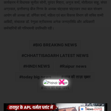
कार्यक्रम में विधायक सुनील सोनी, पुरंदर मिश्रा, अनुज शर्मा, मोतीलाल साहू, संपत
अग्रवाल, छत्तीसगढ़ बीज निगम के अध्यक्ष चंद्रहास चंद्राकर तथा बाल संरक्षण
आयोग की अध्यक्ष डॉ. वर्णिका शर्मा, महिला एवं बाल विकास विभाग की सचिव शम्मी
आबिदी, संचालक डॉ. रेणुका श्रीवास्तव अनेक जनप्रतिधि और अधिकारी
कर्मचारियों की गरिमामयी उपस्थिति रही।
BIG BREAKING NEWS
CHHATTISAGARH LATEST NEWS
HINDI NEWS
Raipur news
×
today big news
आज की ताज़ा ख़बर
आज की बड़ी खबर