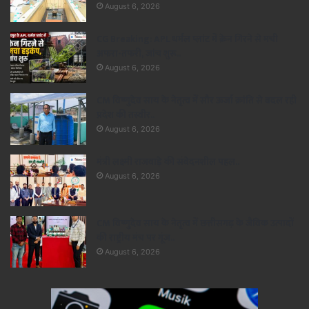
August 6, 2026
CG Breaking: APL थर्मल प्लांट में क्रेन गिरने से मची
अफरा-तफरी, जांच शुरू..
August 6, 2026
CM विष्णुदेव साय के नेतृत्व में सौर ऊर्जा क्रांति से बदल रही
प्रदेश की तस्वीर..
August 6, 2026
मंत्री लक्ष्मी राजवाड़े की संवेदनशील पहल..
August 6, 2026
CM विष्णुदेव साय के नेतृत्व में छत्तीसगढ़ के जैविक उत्पादों
की राष्ट्रीय मंच पर गूंज..
August 6, 2026