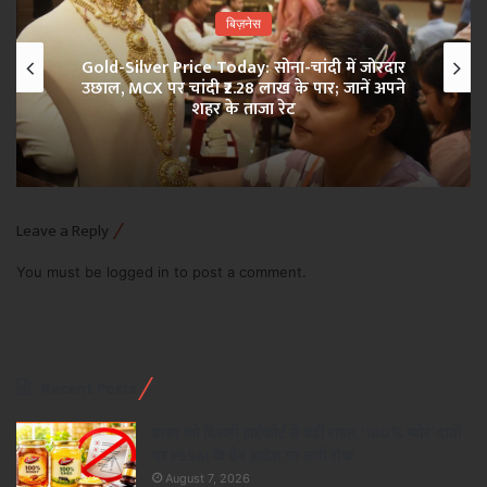
बिज़नेस
Gold-Silver Price Today: सोना-चांदी में जोरदार
उछाल, MCX पर चांदी ₹2.28 लाख के पार; जानें अपने
शहर के ताजा रेट
Leave a Reply
You must be
logged in
to post a comment.
Recent Posts
डाबर को दिल्ली हाईकोर्ट से बड़ी राहत, ‘100% प्योर’ दावों
पर FSSAI के बैन आदेश पर लगी रोक
August 7, 2026