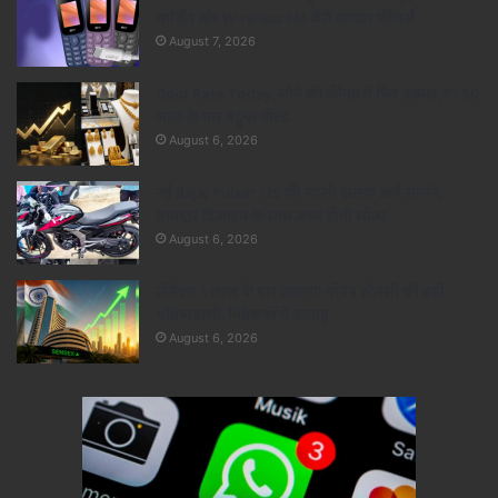
चार्जिंग और Wireless FM जैसे दमदार फीचर्स
August 7, 2026
Gold Rate Today: सोने की कीमत में फिर उछाल, ₹1.50
लाख के पार पहुंचा गोल्ड
August 6, 2026
नई Bajaj Pulsar 125 की पहली झलक आई सामने,
शानदार डिजाइन के साथ जल्द होगी लॉन्च
August 6, 2026
सेंसेक्स 1 लाख के पार जाएगा! मॉर्गन स्टेनली की बड़ी
भविष्यवाणी, निवेशकों में उत्साह
August 6, 2026