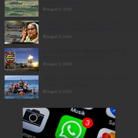
तलहटी; गर्मी ने तोड़े रिकॉर्ड
August 6, 2026
दिल्ली में शेख हसीना की प्रेस कॉन्फ्रेंस से बांग्लादेश में
सियासी भूचाल, अखबारों ने जताया कड़ा विरोध
August 6, 2026
ईरान युद्ध में अमेरिका का मिसाइल भंडार खाली होने की
कगार पर! स्टॉक में भारी कमी की रिपोर्ट
August 5, 2026
यूरोपीय संघ में अवैध प्रवासन 55% घटा, दो साल में बड़ा
बदलाव; EU आयुक्त का दावा
August 5, 2026