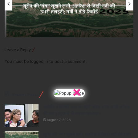
यूरोप की ‘गंगा’ सूखने लगी, अंतरिक्ष से दिखी नदी की
उभरी तलहटी; गर्मी ने तोड़े रिकॉर्ड
Leave a Reply
You must be
logged in
to post a comment.
×
Recent Posts
थाईलैंड में सनकी छात्र का खूनी तांडव, दादा-दादी समेत 8
की हत्या; स्कूल में भी मचाया कत्लेआम
August 7, 2026
यूरोप की ‘गंगा’ सूखने लगी, अंतरिक्ष से दिखी नदी की उभरी