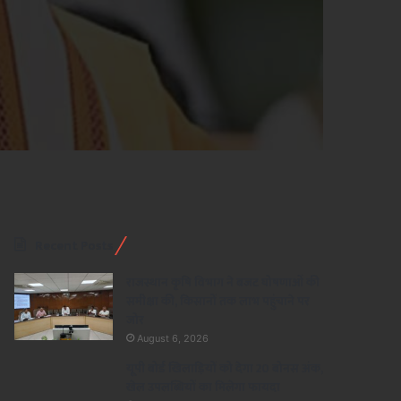
Recent Posts
राजस्थान कृषि विभाग ने बजट घोषणाओं की
समीक्षा की, किसानों तक लाभ पहुंचाने पर
जोर
August 6, 2026
यूपी बोर्ड खिलाड़ियों को देगा 20 बोनस अंक,
खेल उपलब्धियों का मिलेगा फायदा