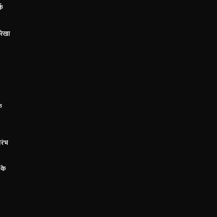
्क
रेखा
े
ारंभ
 के