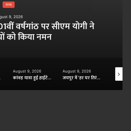
राज्य
gust 9, 2026
01वीं वर्षगांठ पर सीएम योगी ने
ियों को किया नमन
August 9, 2026
August 9, 2026
August 9,
लिस्ट की चेतावनी
कांवड़ यात्रा हुई हाईटेक : योगी सरकार में शिवभक्तों को एक क्लिक पर हर सुविधा
जयपुर में ‘हर घर तिरंगा’ अभियान का भव्य आगाज, नड्डा-भजनलाल ने निकाली तिरंगा रैली