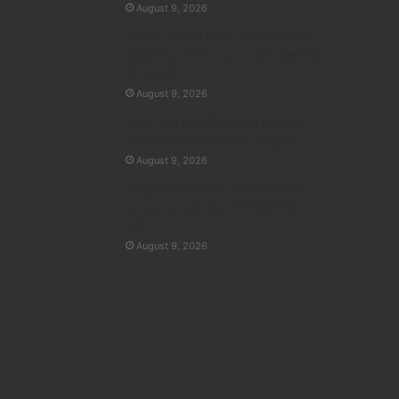
August 9, 2026
हरियाणा में सड़क निर्माण में लापरवाही पर
ठेकेदारों पर गिरेगी गाज, FIR और ब्लैकलिस्ट
की चेतावनी
August 9, 2026
कांवड़ यात्रा हुई हाईटेक : योगी सरकार में
शिवभक्तों को एक क्लिक पर हर सुविधा
August 9, 2026
जयपुर में ‘हर घर तिरंगा’ अभियान का भव्य
आगाज, नड्डा-भजनलाल ने निकाली तिरंगा
रैली
August 9, 2026