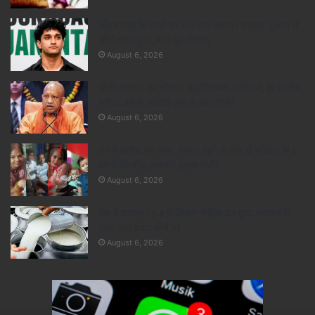
सौरभ दास के बंगले पर क्यों मचा बवाल? मामला पुलिस से
कोर्ट तक पहुंचा, जानें पूरा विवाद
August 6, 2026
योगी सरकार का परिवार संतृप्तिकरण अभियान, हर ग्रामीण
महिला बनेगी आर्थिक रूप से आत्मनिर्भर
August 6, 2026
UP में बारिश का कहर, मकान ढहने से एक ही परिवार के 6
लोगों की मौत; एक की हालत गंभीर
August 6, 2026
देश में अव्वलः 38.8 मिलियन मीट्रिक टन दुग्ध उत्पादन के
साथ उत्तर प्रदेश शीर्ष पर
August 6, 2026