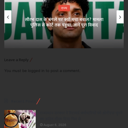
राज्य
सौरभ दास के बंगले पर क्यों मचा बवाल? मामला
पुलिस से कोर्ट तक पहुंचा, जानें पूरा विवाद
Leave a Reply
You must be
logged in
to post a comment.
Recent Posts
राजस्थान सरकार ने रिटायर्ड कर्मचारियों को ओपीएस चुनने
का अंतिम मौका दिया फिर से
August 6, 2026