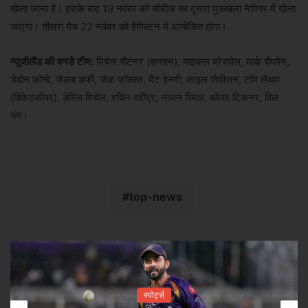
खेला जाना है। इसके बाद 19 नवंबर को सीरीज का दूसरा मुकाबला नेपियर में खेला
जाएगा। तीसरा मैच 22 नवंबर को हैमिल्टन में आयोजित होगा।
न्यूजीलैंड की वनडे टीम:
मिचेल सैंटनर (कप्तान), माइकल ब्रेसवेल, मार्क चैपमैन,
डेवोन कॉन्वे, जैकब डफी, जैक फॉल्क्स, मैट हेनरी, काइल जैमीसन, टॉम लैथम
(विकेटकीपर), डेरिल मिचेल, रचिन रवींद्र, नाथन स्मिथ, ब्लेयर टिकनर, विल
यंग।
top-news
स्पोर्ट्स