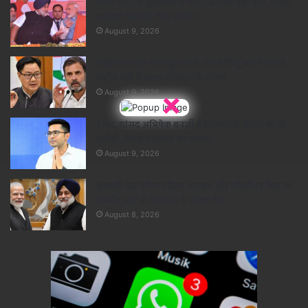
पीएम मोदी से मुलाकात के बाद SAD का बड़ा दांव, महिला
आरक्षण बिल पर दिया समर्थन
August 9, 2026
महिला आरक्षण पर राहुल गांधी और रिजिजू आमने-सामने,
केंद्रीय मंत्री ने बताए संविधान के नियम
×
August 9, 2026
TMC सांसद अभिषेक बनर्जी ने हाईकोर्ट के फैसले को दी
चुनौती, विदेश में इलाज का मामला
August 9, 2026
अकाली दल करेगा महिला आरक्षण और परिसीमन बिल का
समर्थन, BJP से गठबंधन के संकेत तेज
August 8, 2026