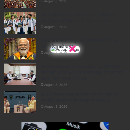
August 8, 2026
MBBS सीटों पर बड़ा अपडेट! NEET सीट मैट्रिक्स से भी
बढ़ीं मेडिकल सीटें, केंद्र ने जारी किया नया ब्योरा
August 8, 2026
मैं तो बाबा बागेश्वर नहीं हूं… IIT दिल्ली के छात्रों से PM
×
मोदी ने ऐसा क्यों कहा?
August 8, 2026
PM Modi Raghav Chadha Meeting: सुबह-सुबह
पीएम मोदी से मिले AAP सांसद राघव चड्ढा, भेंट किया खास
तोहफा; लिखा-‘हमेशा याद रखूंगा’
August 8, 2026
Gen-Z की नब्ज समझ गए मोहन भागवत? जानिए कैसे
युवा पीढ़ी और BJP के बीच मजबूत पुल बना RSS
August 8, 2026