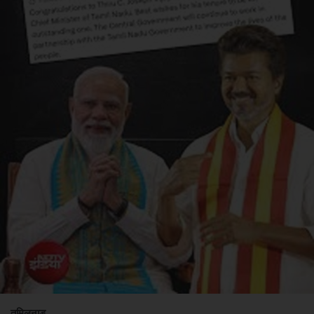
तमिलनाडु