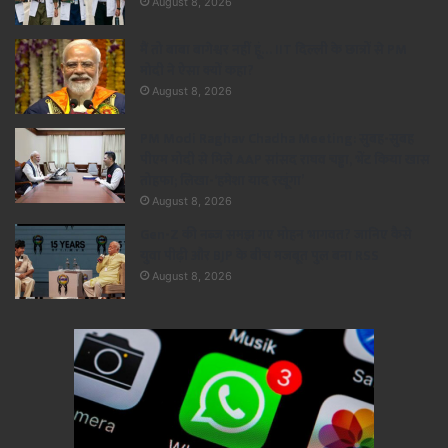
August 8, 2026
मैं तो बाबा बागेश्वर नहीं हूं… IIT दिल्ली के छात्रों से PM
मोदी ने ऐसा क्यों कहा?
August 8, 2026
PM Modi Raghav Chadha Meeting: सुबह-सुबह
पीएम मोदी से मिले AAP सांसद राघव चड्ढा, भेंट किया खास
तोहफा; लिखा-‘हमेशा याद रखूंगा’
August 8, 2026
Gen-Z की नब्ज समझ गए मोहन भागवत? जानिए कैसे
युवा पीढ़ी और BJP के बीच मजबूत पुल बना RSS
August 8, 2026