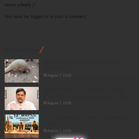
Leave a Reply
You must be
logged in
to post a comment.
Recent Posts
दुर्लभ पैंगोलिन तस्करी मामले में आरोपी की जमानत
याचिका खारिज
August 7, 2026
बंदियों की समय पूर्व रिहाई दूसरे बंदियों को भी अच्छे
आचरण के लिए करेगी प्रोत्साहित : मुख्यमंत्री डॉ. यादव
August 7, 2026
13वीं पश्चिम क्षेत्रीय पुलिस समन्वय समिति की बैठक इंदौर
में सम्पन्न
August 7, 2026