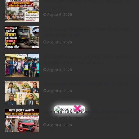
आरंग में अपनी ही सरकार से नाराज BJP पार्षद, CMO को
सौंपा ज्ञापन..
August 6, 2026
CG Breaking: तेज रफ्तार ट्रक ने बाइक को मारी टक्कर,
महिला की मौके पर मौत..
August 5, 2026
सेवा सेतु पोर्टल से आसान हुआ विवाह पंजीयन, बड़े बचेली
के दंपतियों को मिला योजनाओं का लाभ..
August 4, 2026
मुस्कुराता बस्तर कार्यशाला में बच्चों की कला ने बिखेरे रंग..
August 4, 2026
×
सड़क हादसे में AAP प्रदेश कार्यकारी अध्यक्ष घायल, बाइक
सवार को बचाने के चक्कर में अनियंत्रित हुई गाड़ी..
August 4, 2026