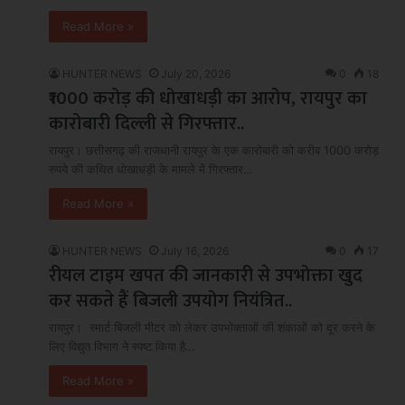
Read More »
HUNTER NEWS
July 20, 2026
0
18
₹1000 करोड़ की धोखाधड़ी का आरोप, रायपुर का
कारोबारी दिल्ली से गिरफ्तार..
रायपुर। छत्तीसगढ़ की राजधानी रायपुर के एक कारोबारी को करीब 1000 करोड़
रुपये की कथित धोखाधड़ी के मामले में गिरफ्तार…
Read More »
HUNTER NEWS
July 16, 2026
0
17
रीयल टाइम खपत की जानकारी से उपभोक्ता खुद
कर सकते हैं बिजली उपयोग नियंत्रित..
रायपुर। स्मार्ट बिजली मीटर को लेकर उपभोक्ताओं की शंकाओं को दूर करने के
लिए विद्युत विभाग ने स्पष्ट किया है…
Read More »