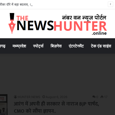
ा दौरे में बड़ा बदलाव, अचानक जुड़े 3 नए T20I मैच; देखें पूरा शेड्यूल
सगढ़
मध्य्प्रदेश
स्पोर्ट्स
बिज़नेस
एंटरटेनमेंट
टेक एंड साइंस
HUNTER NEWS
August 6, 2026
0
17
आरंग में अपनी ही सरकार से नाराज BJP पार्षद,
CMO को सौंपा ज्ञापन..