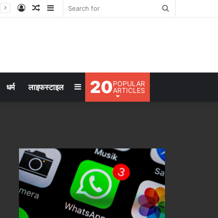
Log
Random
Sidebar
Search
In
Article
for
20
POPULAR
Sidebar
धर्म
लाइफस्टाइल
ARTICLES