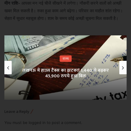
मीन राशि-
आपका मन नई चीजें सीखने में लगेगा। नौकरी करने वालों को अच्छी
खबर मिल सकती है। रुका हुआ काम आगे बढ़ेगा। परिवार का माहौल शांत रहेगा।
सेहत में सुधार महसूस होगा। शाम के समय कोई अच्छी सूचना मिल सकती है।
राज्य
लखनऊ में हाउस टैक्स का झटका! 1,440 से बढ़कर
45,900 रुपये हुआ बिल
Leave a Reply
You must be
logged in
to post a comment.