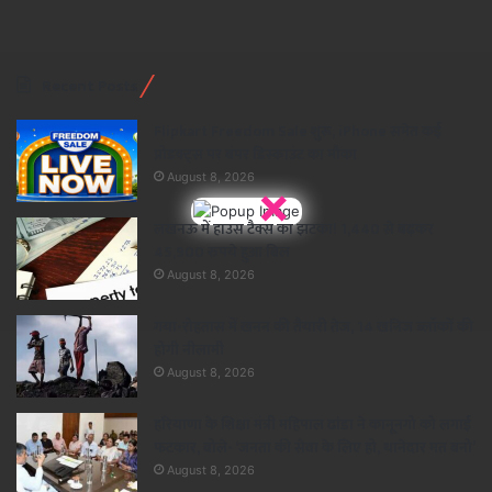
Recent Posts
Flipkart Freedom Sale शुरू, iPhone समेत कई
प्रोडक्ट्स पर बंपर डिस्काउंट का मौका
August 8, 2026
×
लखनऊ में हाउस टैक्स का झटका! 1,440 से बढ़कर
45,900 रुपये हुआ बिल
August 8, 2026
गया-रोहतास में खनन की तैयारी तेज, 14 खनिज ब्लॉकों की
होगी नीलामी
August 8, 2026
हरियाणा के शिक्षा मंत्री महिपाल ढांडा ने कानूनगो को लगाई
फटकार, बोले- ‘जनता की सेवा के लिए हो, थानेदार मत बनो’
August 8, 2026