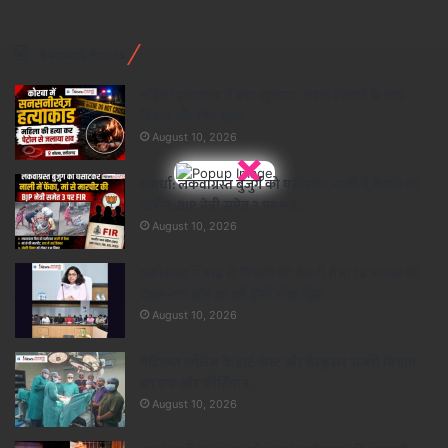
Recent Posts
महिला हत्याकांड में बड़ा खुलासा, शराब पिलाने के बाद
विवाद और फिर हत्या..
August 10, 2026
×
कवर्धा: लकवाग्रस्त बुजुर्ग को घसीटकर नाली में फेंकने का
आरोप, BJP नेत्री समेत 3 पर FIR..
August 10, 2026
छत्तीसगढ़ में बाढ़ से निपटने की तैयारी तेज: 18 अगस्त को
टेबल-टॉप और 20 को होगी मॉक ड्रिल..
August 10, 2026
​मेडिकल कॉलेज के हार्ट-चेस्ट और वैस्कुलर सर्जरी विभाग
का एक और कीर्तिमान..
August 10, 2026