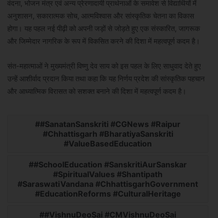
वंदना, भोजन मंत्र एवं अन्य प्रेरणादायी प्रार्थनाओं के समावेश से विद्यार्थियों में
अनुशासन, सकारात्मक सोच, आत्मविश्वास और सांस्कृतिक चेतना का विकास
होगा। यह पहल नई पीढ़ी को अपनी जड़ों से जोड़ते हुए एक संस्कारित, जागरूक
और जिम्मेदार नागरिक के रूप में विकसित करने की दिशा में महत्वपूर्ण कदम है।
संत-महात्माओं ने मुख्यमंत्री विष्णु देव साय को इस पहल के लिए साधुवाद देते हुए
उन्हें आशीर्वाद प्रदान किया तथा कहा कि यह निर्णय प्रदेश की सांस्कृतिक पहचान
और आध्यात्मिक विरासत को सशक्त बनाने की दिशा में महत्वपूर्ण कदम है।
#SanatanSanskriti #CGNews #Raipur
#Chhattisgarh #BharatiyaSanskriti
#ValueBasedEducation
#SchoolEducation #SanskritiAurSanskar
#SpiritualValues #Shantipath
#SaraswatiVandana #ChhattisgarhGovernment
#EducationReforms #CulturalHeritage
#VishnuDeoSai #CMVishnuDeoSai