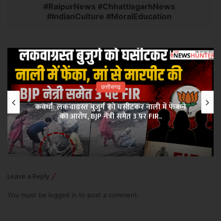
#RaipurNews #ChhattisgarhNews
#IndianCulture #MoralEducation
छत्तीसगढ़
कवर्धा: लकवाग्रस्त बुजुर्ग को घसीटकर नाली में फेंकने
का आरोप, BJP नेत्री समेत 3 पर FIR..
Leave a Reply
You must be
logged in
to post a comment.