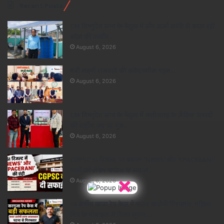
Recent Posts
CM विष्णुदेव साय के नेतृत्व में सौर ऊर्जा क्रांति से बदल रही
प्रदेश की तस्वीर..
August 6, 2026
मंत्री लक्ष्मी राजवाड़े की संवेदनशील पहल..
August 6, 2026
CM विष्णुदेव साय के नेतृत्व में छत्तीसगढ़ के जैविक उत्पादों
की राष्ट्रीय मंच पर गूंज..
August 6, 2026
CGPSC SI रिजल्ट पर बवाल, ‘NEWS’ और ‘SPACERANI’
नामों को लेकर कांग्रेस के सवाल..
×
August 6, 2026
14 वर्षीय छात्रा रेप केस में फरार आरोपी गिरफ्तार, महिला
मित्र के मोबाइल से मिला सुराग..