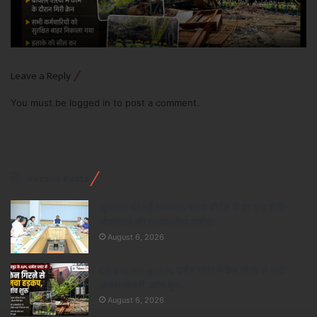
Leave a Reply
You must be
logged in
to post a comment.
Recent Posts
सुशासन की नई व्यवस्था: पारस पोर्टल से हर माह होगी
योजनाओं की राज्यस्तरीय समीक्षा..
August 6, 2026
CG Breaking: APL थर्मल प्लांट में क्रेन गिरने से मची
अफरा-तफरी, जांच शुरू..
August 6, 2026