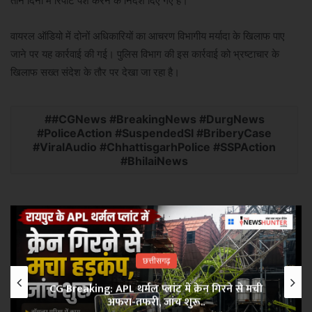
तीन दिनों में रिपोर्ट पेश करने के निर्देश दिए गए हैं।
वायरल ऑडियो में दोनों अधिकारियों का आचरण विभागीय मर्यादा के खिलाफ पाए
जाने पर यह कार्रवाई की गई। पुलिस विभाग की इस कार्रवाई को भ्रष्टाचार के
खिलाफ सख्त संदेश के तौर पर देखा जा रहा है।
#CGNews #BreakingNews #DurgNews
#PoliceAction #SuspendedSI #BriberyCase
#ViralAudio #ChhattisgarhPolice #SSPAction
#BhilaiNews
छत्तीसगढ़
CG Breaking: APL थर्मल प्लांट में क्रेन गिरने से मची
अफरा-तफरी, जांच शुरू..