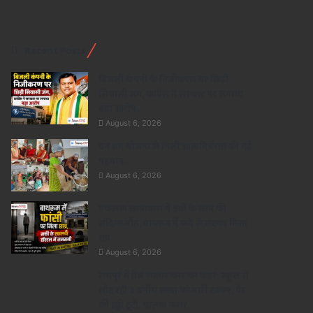
Recent Posts
बिजली कंपनी के निजीकरण पर छिड़ी
सियासी जंग, कांग्रेस ने सरकार पर लगाया
बड़ा आरोप..
August 6, 2026
वन धन योजना से मिली आत्मनिर्भरता की नई
पहचान..
August 6, 2026
एकलव्य छात्रावास में 9वीं के छात्र की
संदिग्ध मौत, बाथरूम में फंदे से लटका मिला
शव..
August 6, 2026
रायपुर में तेज रफ्तार कार का कहर: स्कूल से
लौट रही 8 वर्षीय छात्रा को मारी टक्कर, पैर
की हड्डी टूटी, चालक फरार..