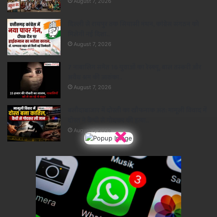
August 7, 2026
दिल्ली से रायपुर तक सियासी मंथन, कांग्रेस संगठन को
मिलेगी नई दिशा..
August 7, 2026
7 नाबालिग समेत 16 युवाओं का रेस्क्यू, बाल तस्करी और
अवैध श्रम की आशंका..
August 7, 2026
बलौदाबाजार में दोस्ती का खौफनाक अंत: मामूली विवाद में
दोस्त ने कैंची से गोदकर की हत्या..
×
August 7, 2026