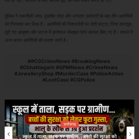
मौत हो गई। वारदात के बाद आरोपी लूट का माल लेकर फरार हो गए।
पुलिस ने तकनीकी जांच, मुखबिर तंत्र और लगातार छापेमारी के बाद तीन आरोपियों
को गिरफ्तार कर लिया है। आरोपियों की निशानदेही पर देशी कट्टा, जिंदा कारतूस,
लूटे गए आभूषण और घटना में इस्तेमाल मोबाइल फोन बरामद किए गए हैं। मामले में
अन्य फरार आरोपियों की तलाश जारी है।
#CGCrimeNews #BreakingNews
#Chhattisgarh #GPMNews #CrimeNews
#JewelleryShop #MurderCase #PoliceAction
#LootCase #CGPolice
छत्तीसगढ़
स्कूल में ताला, सड़क पर ग्रामीण… बच्चों की सुरक्षा को