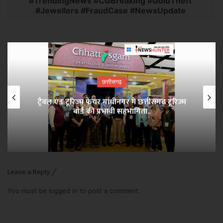
#TrendingNews #CGBreaking #GoldTheft
#Jewellers #FraudCase #NewsUpdate
छत्तीसगढ़
ट्रैवल एंड टूरिज्म फेयर गांधीनगर में छत्तीसगढ़ टूरिज्म
बोर्ड की प्रभावी सहभागिता..
Leave a Reply
You must be
logged in
to post a comment.