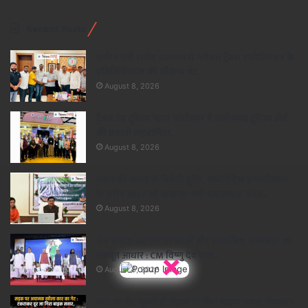
Recent Posts
पर्यटन मंत्री राजेश अग्रवाल से ग्लोबल ट्रैवल एसोसिएशन के
प्रतिनिधिमंडल की सौजन्य भेंट..
August 8, 2026
ट्रैवल एंड टूरिज्म फेयर गांधीनगर में छत्तीसगढ़ टूरिज्म बोर्ड
की प्रभावी सहभागिता..
August 8, 2026
राशन की कतार से मिलेगी मुक्ति, बायोमेट्रिक प्रमाणीकरण
के जरिए 24×7 घंटे खाद्यान्न- मंत्री दयालदास बघेल..
August 8, 2026
सेन समाज सनातन परंपराओं और सामाजिक समरसता का
×
मजबूत आधार : CM विष्णु देव साय..
August 8, 2026
कार का गेट खुलते ही सड़क पर गिरा बाइक सवार, पिकअप