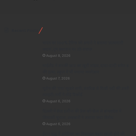
Recent Posts
भारत पर 100% टैरिफ को अपनों ने बताया ‘आत्मघाती
कदम’, ट्रंप प्रशासन पर उठे सवाल
August 8, 2026
थाईलैंड में सनकी छात्र का खूनी तांडव, दादा-दादी समेत 8
की हत्या; स्कूल में भी मचाया कत्लेआम
August 7, 2026
यूरोप की ‘गंगा’ सूखने लगी, अंतरिक्ष से दिखी नदी की उभरी
तलहटी; गर्मी ने तोड़े रिकॉर्ड
August 6, 2026
दिल्ली में शेख हसीना की प्रेस कॉन्फ्रेंस से बांग्लादेश में
सियासी भूचाल, अखबारों ने जताया कड़ा विरोध
August 6, 2026
ईरान युद्ध में अमेरिका का मिसाइल भंडार खाली होने की