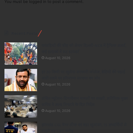
You must be
logged in
to post a comment.
Recent Posts
कांवड़ियों की भीड़ को लेकर दिल्ली-NCR में ट्रैफिक अलर्ट,
कई इलाकों में रूट डायवर्ट
August 10, 2026
हर 20 किमी पर खुलेगा सरकारी कॉलेज, बेटियों की पढ़ाई
जारी रखने पर हरियाणा सरकार का जोर
August 10, 2026
लंबित म्यूटेशन-डिमार्केशन मामलों पर सख्ती, अतिरिक्त मुख्य
सचिव ने जल्द निपटारे के दिए निर्देश
August 10, 2026
झारखंड CGL पेपर लीक का बड़ा खुलासा, 15 अभ्यर्थियों से
वसूले गए 1.80 करोड़