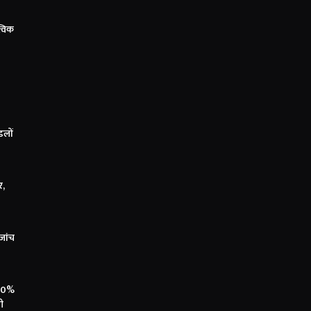
्विक
डलों
र,
जांच
100%
ी