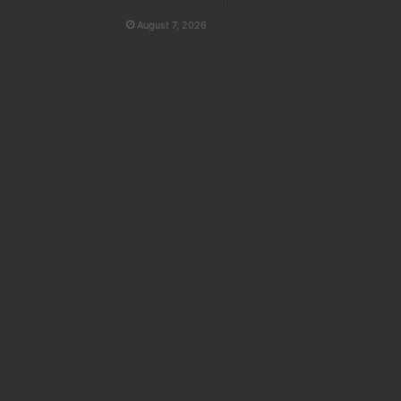
जांच बॉडी कैमरे में होगी रिकॉर्ड
August 7, 2026
राज्य
August 7, 2026
बिहार में भूमि-अर्जन मामलों के लिए नौ प
पदाधिकारी नियुक्