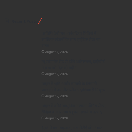
Recent Posts
‘अतिथि देवो भव’-कांवड़िया शिविरों में
सात्विक व्यंजनों के साथ हाईटेक सेवा का
संगम
August 7, 2026
न्यू सांगानेर रोड से हटेंगे अतिक्रमण, हाईकोर्ट
ने JDA को दिए दो महीने
August 7, 2026
बिहार में भूमि-अर्जन मामलों के लिए नौ
प्रमंडलों में नए पीठासीन पदाधिकारी नियुक्त
August 7, 2026
बिहार में बनेंगे आधुनिक मखाना पॉपिंग सेंटर,
वैश्विक बाजार तक पहुंचेगा स्थानीय उत्पाद
August 7, 2026
रेलवे में बड़ा बदलाव, अब टीटीई की टिकट