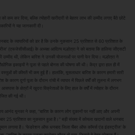
्साह को कम कर दिया, बल्कि त्योहारी खरीदारी से बेहतर लाभ की उम्मीद लगाए बैठे छोटे
धिकारियों ने यह जानकारी दी।
र धनबाद के व्यापारियों को डर है कि उनके नुकसान 25 प्रतिशत से 60 प्रतिशत के
ीज' (एफजेसीसीआई) के अध्यक्ष आदित्य मल्होत्रा ​​ने को बताया कि हालिया जीएसटी
ी उम्मीद थी, लेकिन बारिश ने उनकी योजनाओं पर पानी फेर दिया। मल्होत्रा ​​ने
द्योगिक इकाइयों ने पूजा से पहले बोनस की घोषणा की थी। केंद्र द्वारा हाल ही में
वस्तुओं की कीमतें भी कम हुई हैं। हालांकि, मूसलाधार बारिश के कारण हमारी सारी
 के कारण दुर्गा पूजा के दौरान रांची में व्यापार में पिछले वर्षों की तुलना में लगभग
के क्षेत्रों में खुदरा विक्रेताओं के लिए हाल के वर्षों में त्योहार के दौरान
योजित की गई थी।
 विजय आनंद मूनका ने कहा, ‘‘बारिश के कारण लोग दुकानों पर नहीं आए और अपनी
 बार 25 प्रतिशत का नुकसान हुआ है।'' बड़ी संख्या में कोयला खदानों वाले धनबाद
का अनुमान लगाया है। ‘फेडरेशन ऑफ धनबाद जिला चैंबर ऑफ कॉमर्स एंड इंडस्ट्रीज' के
कहा, ‘‘बारिश के कारण उनका कारोबार चौपट हो गया, जिससे वे बेहद परेशान हैं।