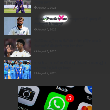
दिखेगा जलवा
August 7, 2026
×
श्रीलंका दौरे पर सिराज का नया लुक चर्चा में, बुमराह की
गैरमौजूदगी में जिम्मेदारी
August 7, 2026
विनीसियस जूनियर पर पैसों की बारिश! इंग्लिश क्लब ने
दिया करोड़ों की सैलरी वाला मेगा ऑफर
August 7, 2026
भारत के साउथ अफ्रीका दौरे में बड़ा बदलाव, अचानक जुड़े 3
नए T20I मैच; देखें पूरा शेड्यूल
August 7, 2026