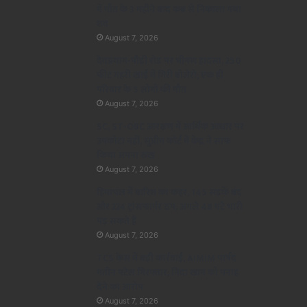
में मौत के 3 महीने बाद कब्र से निकाला गया
शव
August 7, 2026
देवप्रयाग-पौड़ी रोड पर भीषण हादसा, 250
फीट गहरी खाई में गिरी बोलेरो; एक ही
परिवार के 5 लोगों की मौत
August 7, 2026
SC, ST-OBC आरक्षण में आर्थिक आधार पर
उपकोटा नहीं, सुप्रीम कोर्ट में केंद्र ने साफ
किया अपना रुख
August 7, 2026
हिमाचल में बारिश का कहर, 145 सड़कें बंद
और 224 ट्रांसफार्मर ठप; अगले 48 घंटे भारी
पड़ सकते हैं
August 7, 2026
TCS केस में बड़ी कार्रवाई, AIMIM पार्षद
मतीन पटेल गिरफ्तार; निदा खान को पनाह
देने का आरोप
August 7, 2026