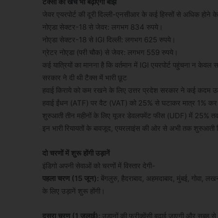
टैक्सी का खर्च भी बढ़ाएगा बोझ
जेवर एयरपोर्ट की दूरी दिल्ली-एनसीआर के कई हिस्सों से अधिक होने के 
नोएडा सेक्टर-18 से जेवर: लगभग 834 रुपये।
नोएडा सेक्टर-18 से IGI दिल्ली: लगभग 625 रुपये।
ग्रेटर नोएडा (परी चौक) से जेवर: लगभग 559 रुपये।
कई यात्रियों का मानना है कि वर्तमान में IGI एयरपोर्ट पहुंचना न केव
सरकार ने दी थी टैक्स में भारी छूट
हवाई किराये को कम रखने के लिए उत्तर प्रदेश सरकार ने कई कदम उठ
हवाई ईंधन (ATF) पर वैट (VAT) को 25% से घटाकर मात्र 1% कर 
शुरुआती तीन महीनों के लिए यूजर डेवलपमेंट फीस (UDF) में 25% 
इन भारी रियायतों के बावजूद, एयरलाइंस की ओर से अभी तक शुरुआती किर
दो चरणों में शुरू होंगी उड़ानें
इंडिगो अपनी सेवाओं को चरणों में विस्तार देगी-
पहला चरण (15 जून):
बेंगलुरु, हैदराबाद, अहमदाबाद, मुंबई, गोवा, ल
के लिए उड़ानें शुरू होंगी।
दूसरा चरण (1 जुलाई):
उड़ानों की फ्रीक्वेंसी बढ़ाई जाएगी और सुबह स