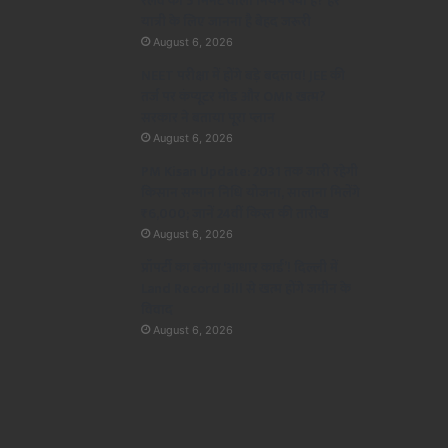
रेलवे का 5 मिनट वाला नियम क्या है? हर
यात्री के लिए जानना है बेहद जरूरी
August 6, 2026
NEET परीक्षा में होंगे बड़े बदलाव! JEE की
तर्ज पर कंप्यूटर मोड और OMR खत्म?
सरकार ने बताया पूरा प्लान
August 6, 2026
PM Kisan Update: 2031 तक जारी रहेगी
किसान सम्मान निधि योजना, सालाना मिलेंगे
₹6,000; जानें 24वीं किस्त की तारीख
August 6, 2026
प्रॉपर्टी का बनेगा ‘आधार कार्ड’! दिल्ली में
Land Record Bill से खत्म होंगे जमीन के
विवाद
August 6, 2026