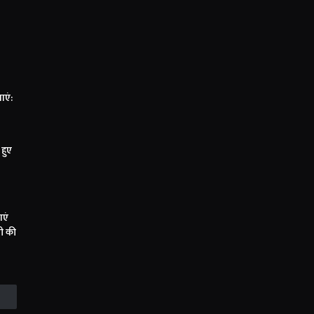
ाएं:
हुए
ाएं
पी की