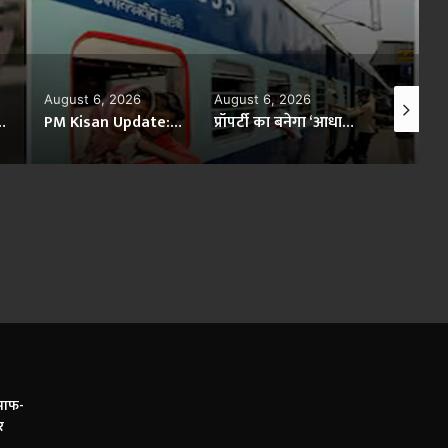
6
August 6, 2026
August 6, 2026
Augu
PM Kisan Update: 2031 तक जारी रहेगी किसान सम्मान निधि योजना, सालाना मिलेंगे ₹6,000; जानें 24वीं किस्त की तारीख
प्रॉपर्टी का बनेगा ‘आधार कार्ड’! दिल्ली में Land Record Bill से खत्म होंगे जमीन के विवाद
150 साल का रिकॉर्ड तोड़ सकता है अल-नीनो, दुनिया पर मंडरा रहा भीषण गर्मी का खतरा
 साफ-
र