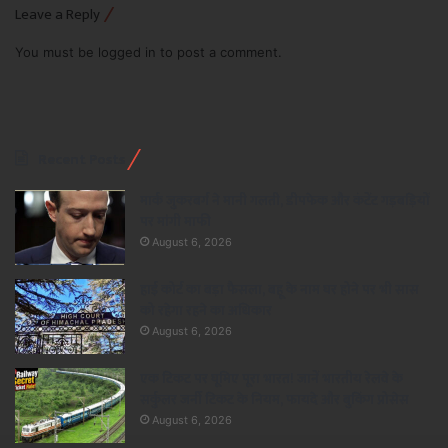
Leave a Reply
You must be
logged in
to post a comment.
Recent Posts
मार्क जुकरबर्ग ने मानी गलती, डीपफेक और कंटेंट गड़बड़ियों
पर मांगी माफी
August 6, 2026
हाई कोर्ट का बड़ा फैसला, बहू के नाम घर होने पर भी सास
को रहेगा रहने का अधिकार
August 6, 2026
एक टिकट पर घूमिए पूरा भारत! जानें भारतीय रेलवे के
सर्कुलर जर्नी टिकट के नियम, फायदे और बुकिंग प्रोसेस
August 6, 2026