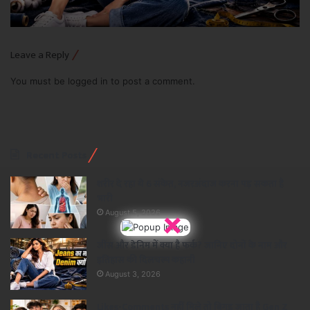
Leave a Reply
You must be
logged in
to post a comment.
Recent Posts
शरीर दे रहा ये 6 संकेत, नजरअंदाज करना पड़ सकता है
भारी
×
August 5, 2026
जींस और डेनिम में क्या है फर्क? जानिए दोनों के नाम और
इतिहास की दिलचस्प कहानी
August 3, 2026
Likes-Comments नहीं मिले तो बिगड़ जाता है Gen Z