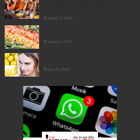
का मूड! स्टडी में सोशल मीडिया को लेकर चौंकाने वाला
खुलासा
August 2, 2026
Frozen Food से डायबिटीज का खतरा? 16 मामलों के
बाद 11 कंपनियों पर केस, जानिए भारत में कितना है जोखिम
August 1, 2026
नींबू के छिलके फेंकें नहीं, स्किन से सफाई तक आएंगे इतने
काम
July 31, 2026