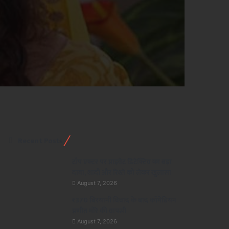
Recent Posts
टॉप एक्टर पर प्राइवेट डिटेक्टिव का बड़ा
दावा, शादी और रिश्ते को लेकर खुलासा
August 7, 2026
₹370 बिरयानी विवाद के बाद कॉमेडियन
प्रणीत मोरे की वापसी
August 7, 2026