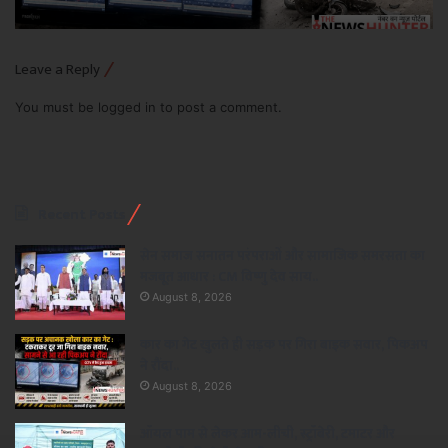
Leave a Reply
You must be
logged in
to post a comment.
Recent Posts
सेन समाज सनातन परंपराओं और सामाजिक समरसता का
मजबूत आधार : CM विष्णु देव साय..
August 8, 2026
कार का गेट खुलते ही सड़क पर गिरा बाइक सवार, पिकअप
ने रौंदा..
August 8, 2026
ऑयल पाम से लेकर आम-लीची, स्ट्रॉबेरी, टमाटर और