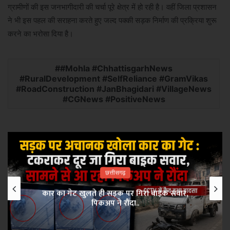
ग्रामीणों की इस जनभागीदारी की चर्चा पूरे क्षेत्र में हो रही है। वहीं जिला प्रशासन
ने भी इस पहल की सराहना करते हुए जल्द पक्की सड़क निर्माण की प्रक्रिया शुरू
करने का भरोसा दिया है।
#Mohla #ChhattisgarhNews
#RuralDevelopment #SelfReliance #GramVikas
#RoadConstruction #JanBhagidari #VillageNews
#CGNews #PositiveNews
छत्तीसगढ़
कार का गेट खुलते ही सड़क पर गिरा बाइक सवार,
पिकअप ने रौंदा..